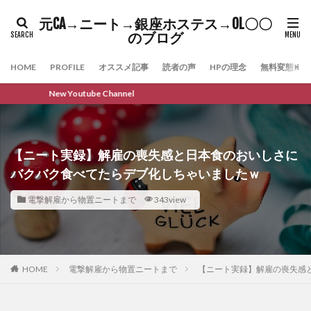
元CA→ニート→銀座ホステス→OL〇〇
のブログ
HOME
PROFILE
オススメ記事
読者の声
HPの理念
無料変態メル
New Youtube Channel
【ニート実録】解雇の喪失感と日本食のおいしさに
バクバク食べてたらデブ化しちゃいましたｗ
電撃解雇から物置ニートまで
343view
HOME
電撃解雇から物置ニートまで
【ニート実録】解雇の喪失感