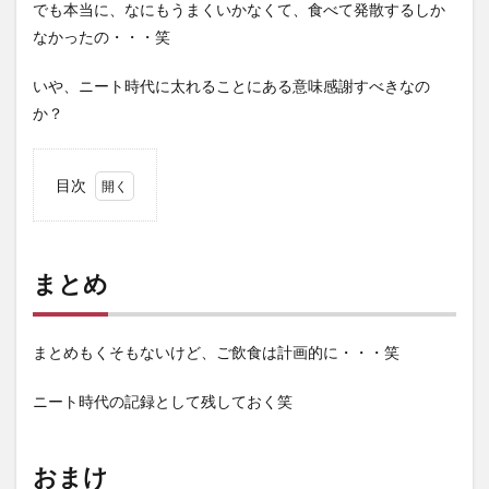
でも本当に、なにもうまくいかなくて、食べて発散するしか
なかったの・・・笑
いや、ニート時代に太れることにある意味感謝すべきなの
か？
目次
1
まと
め
まとめ
2
おま
け
まとめもくそもないけど、ご飲食は計画的に・・・笑
ニート時代の記録として残しておく笑
おまけ