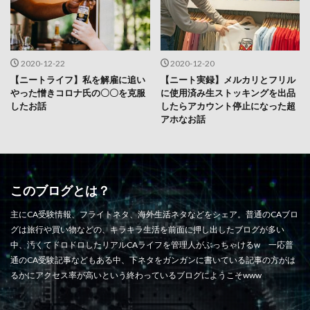
2020-12-22
2020-12-20
【ニートライフ】私を解雇に追い
【ニート実録】メルカリとフリル
やった憎きコロナ氏の〇〇を克服
に使用済み生ストッキングを出品
したお話
したらアカウント停止になった超
アホなお話
このブログとは？
主にCA受験情報、フライトネタ、海外生活ネタなどをシェア。普通のCAブロ
グは旅行や買い物などの、キラキラ生活を前面に押し出したブログが多い
中、汚くてドロドロしたリアルCAライフを管理人がぶっちゃけるw 一応普
通のCA受験記事などもある中、下ネタをガンガンに書いている記事の方がは
るかにアクセス率が高いという終わっているブログにようこそwww