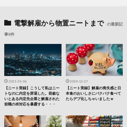
電撃解雇から物置ニートまで
の最新記
事8件
2021-01-06
2020-12-27
【ニート実録】こうして私はニー
【ニート実録】解雇の喪失感と日
トなのに内定を辞退した。容赦な
本食のおいしさにバクバク食べて
いとある内定先企業と解雇された
たらデブ化しちゃいましたｗ
前職の💩対応を暴露する・・・