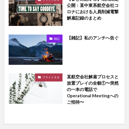
公開：某中東系航空会社コ
ロナにおける人員削減電撃
解雇記録のまとめ
【雑記】私のアンチへ告ぐ
雑記
某航空会社解雇プロセスと
フライトネタ
放置プレイの全貌①〜突然
の一本の電話で
Operational Meetingへの
ご招待〜