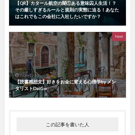
【QR】カタール航空の闇①ある意味囚人生活！？
その厳しすぎるルールと規則の実態に迫る！あなた
はこれでもこの会社に入社したいですか？
Next
2020-12-30
【読書感想文】好きをお金に変える心理学by メン
タリストDaiGo
この記事を書いた人