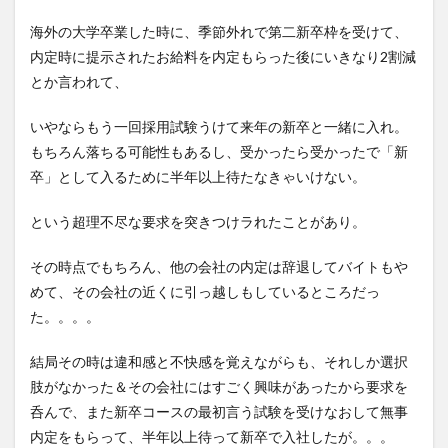
海外の大学卒業した時に、季節外れで第二新卒枠を受けて、
内定時に提示されたお給料を内定もらった後にいきなり2割減
とか言われて、
いやならもう一回採用試験うけて来年の新卒と一緒に入れ。
もちろん落ちる可能性もあるし、受かったら受かったで「新
卒」として入るために半年以上待たなきゃいけない。
という超理不尽な要求を突きつけラれたことがあり。
その時点でもちろん、他の会社の内定は辞退してバイトもや
めて、その会社の近くに引っ越しもしているところだっ
た。。。。
結局その時は違和感と不快感を覚えながらも、それしか選択
肢がなかった＆その会社にはすごく興味があったから要求を
呑んで、また新卒コースの最初言う試験を受けなおして無事
内定をもらって、半年以上待って新卒で入社したが。。。