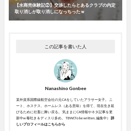
【水商売体験記②】交渉したらとあるクラブの内定
取り消しが取り消しになっちったｗ
この記事を書いた人
Nanashino Gonbee
某外資系国際線航空会社の元CAをしていたアラサー女子。 ニ
ート、ホステス、ホームレス（ある意味）を得て、現在生き延
びるために社畜に舞い戻る。 気ままにCA情報やネタ記事を更
新中w 毒吐き＆ディスり多め。 TBW(To be written, 編集中）
詳
しいプロフィールはこちらから