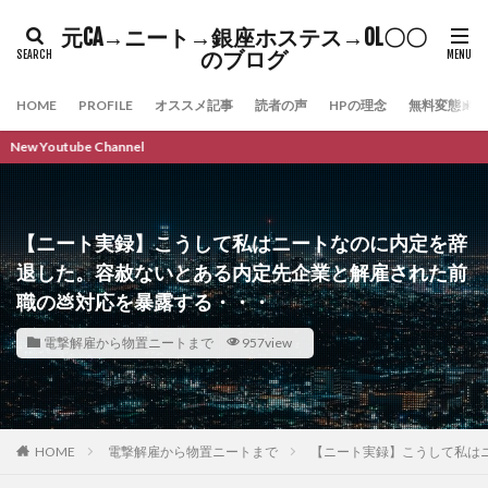
元CA→ニート→銀座ホステス→OL〇〇
のブログ
HOME
PROFILE
オススメ記事
読者の声
HPの理念
無料変態メル
e Channel
【ニート実録】こうして私はニートなのに内定を辞
退した。容赦ないとある内定先企業と解雇された前
職の💩対応を暴露する・・・
電撃解雇から物置ニートまで
957view
HOME
電撃解雇から物置ニートまで
【ニート実録】こうして私は