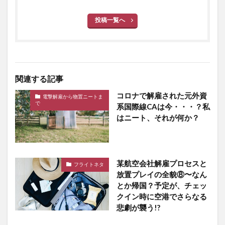
投稿一覧へ
関連する記事
コロナで解雇された元外資
電撃解雇から物置ニートま
で
系国際線CAは今・・・？私
はニート、それが何か？
某航空会社解雇プロセスと
フライトネタ
放置プレイの全貌⑧〜なん
とか帰国？予定が、チェッ
クイン時に空港でさらなる
悲劇が襲う!?