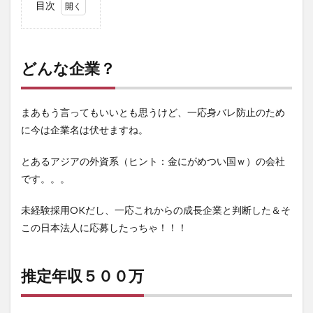
目次
1
どん
な企
業？
どんな企業？
2
推定
年収
まあもう言ってもいいとも思うけど、一応身バレ防止のため
５０
に今は企業名は伏せますね。
０万
3
内
とあるアジアの外資系（ヒント：金にがめつい国ｗ）の会社
定が出
です。。。
る・・・
が・・・
未経験採用OKだし、一応これからの成長企業と判断した＆そ
4
この日本法人に応募したっちゃ！！！
前職
のお
給料
推定年収５００万
を提
示し
てく
れと