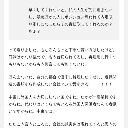
早くしてくれないと、私の人生が先に進まない
し、最悪ほかの人にポジション奪われて内定取
り消しになったらその責任取ってくれるのか？
あぁ？
って送りました。もちろんもっと丁寧な言い方はしたけど、
口調はかなり強めで。もう首切られてるし、再雇用に行くつ
もりもないからもう何言っても怖くないわ。
ほんまないわ、自分の都合で勝手に解雇したくせに、退職関
連の書類すら作成しない会社マジで糞すぎる・・・！！！
本当に外国人を大切にしない国ですね。たかが一従業員です
からね、代わりはいくらでもいる＆外国人労働者なんて者扱
いですからね、中東では。
ただこう言うところに、会社の誠実さは現れてくると思うの