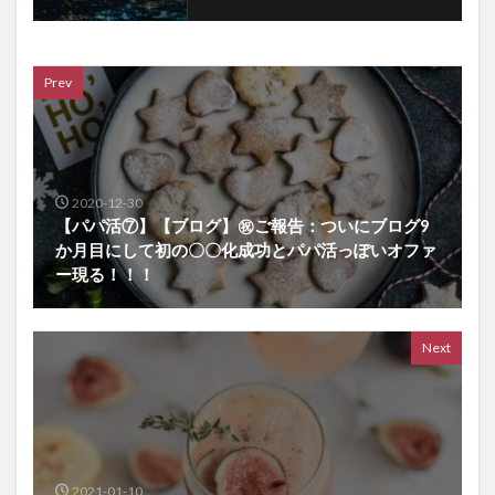
Prev
2020-12-30
【パパ活⑦】【ブログ】㊗ご報告：ついにブログ9
か月目にして初の〇〇化成功とパパ活っぽいオファ
ー現る！！！
Next
2021-01-10