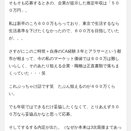
そもそも応募するときの、企業が提示した推定年収は「５０
言わ
れる
０万円」。
5
私は新卒のころ６００万もらっており、東京で生活するなら
今あ
る内
生活基準を下げたくなかったので、６００万を目指していた
定状
が。。。
況を
教え
てく
さすがにこのご時世＋自身のCA経験３年とアラサーという都
れと
市が相まって、今の私のマーケット価値では６００万は難し
言わ
いらしく、そのあたり狙える企業・職種は正直書類で落ちま
れる
くっていた・・・笑
6
素直
に教える
これぶっちゃけ話です笑 たぶん狙えるのが４００万くら
と・・・？
い。
7
一応
でも年収ではできるだけ妥協したくなくて、とりあえず５０
知人
に相
０万なら妥協点かなと思って応募。
談す
る笑
そしてするする内定が出た。（なぜか本来は3次面接まであっ