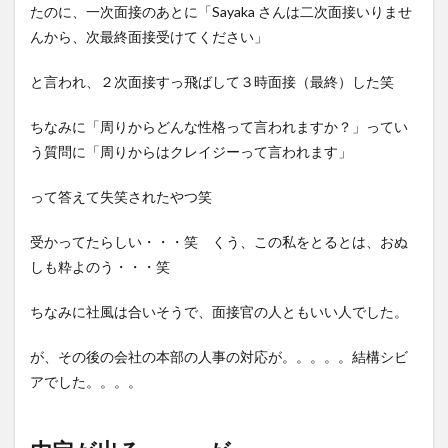
8
実
たのに、一次面接のあとに「Sayaka さんは二次面接いりませ
は1社目
んから、次最終面接受けてください」
でも似た
ようなこ
と経験し
と言われ、２次面接すっ飛ばして３時面接（最終）した笑
てい
た。。。
ちなみに「周りからどんな性格って言われますか？」ってい
9
う質問に「周りからはクレイジーって言われます」
エージ
ェント
って答えて失笑されたやつ笑
のお兄
さんを
叱
受かってたらしい・・・笑 くう、この私をとるとは、おぬ
る！！
しも粋よのう・・・笑
笑 ち
ゃんと
ちなみに社風は合いそうで、面接官の人ともいい人でした。
交渉し
ろや～
笑
が、その後の会社の本部の人事の対応が。。。。。結構シビ
10
そ
アでした。。。。
して蹴り
まし
た・・・