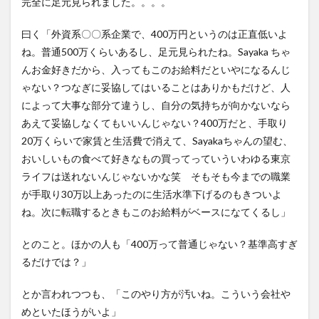
完全に足元見られました。。。。
曰く「外資系〇〇系企業で、400万円というのは正直低いよ
ね。普通500万くらいあるし、足元見られたね。Sayaka ちゃ
んお金好きだから、入ってもこのお給料だといやになるんじ
ゃない？つなぎに妥協してはいることはありかもだけど、人
によって大事な部分て違うし、自分の気持ちが向かないなら
あえて妥協しなくてもいいんじゃない？400万だと、手取り
20万くらいで家賃と生活費で消えて、Sayakaちゃんの望む、
おいしいもの食べて好きなもの買ってっていういわゆる東京
ライフは送れないんじゃないかな笑 そもそも今までの職業
が手取り30万以上あったのに生活水準下げるのもきついよ
ね。次に転職するときもこのお給料がベースになてくるし」
とのこと。ほかの人も「400万って普通じゃない？基準高すぎ
るだけでは？」
とか言われつつも、「このやり方が汚いね。こういう会社や
めといたほうがいよ」