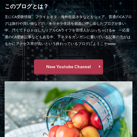
このブログとは？
主にCA受験情報、フライトネタ、海外生活ネタなどをシェア。普通のCAブロ
グは旅行や買い物などの、キラキラ生活を前面に押し出したブログが多い
中、汚くてドロドロしたリアルCAライフを管理人がぶっちゃけるw 一応普
通のCA受験記事などもある中、下ネタをガンガンに書いている記事の方がは
るかにアクセス率が高いという終わっているブログにようこそwww
New Youtube Channel