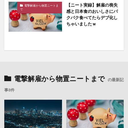
【ニート実録】解雇の喪失
電撃解雇から物置ニートま
で
感と日本食のおいしさにバ
クバク食べてたらデブ化し
ちゃいましたｗ
電撃解雇から物置ニートまで
の最新記
事8件