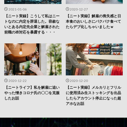
2021-01-06
2020-12-27
【ニート実録】こうして私はニー
【ニート実録】解雇の喪失感と日
トなのに内定を辞退した。容赦な
本食のおいしさにバクバク食べて
いとある内定先企業と解雇された
たらデブ化しちゃいましたｗ
前職の💩対応を暴露する・・・
2020-12-22
2020-12-20
【ニートライフ】私を解雇に追い
【ニート実録】メルカリとフリル
やった憎きコロナ氏の〇〇を克服
に使用済み生ストッキングを出品
したお話
したらアカウント停止になった超
アホなお話