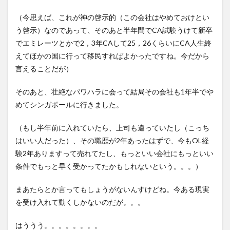
（今思えば、これが神の啓示的（この会社はやめておけとい
う啓示）なのであって、そのあと半年間でCA試験うけて新卒
でエミレーツとかで2，3年CAして25，26くらいにCA人生終
えてほかの国に行って移民すればよかったですね。今だから
言えることだが）
そのあと、壮絶なパワハラに会って結局その会社も1年半でや
めてシンガポールに行きました。
（もし半年前に入れていたら、上司も違っていたし（こっち
はいい人だった）、その職歴が2年あったはずで、今もOL経
験2年ありますって売れてたし、もっといい会社にもっといい
条件でもっと早く受かってたかもしれないという。。。）
まあたらとか言ってもしょうがないんすけどね。今ある現実
を受け入れて動くしかないのだが。。。
はううう。。。。。。。。