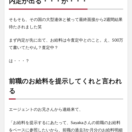
内定が出る・・・が・・・
笑
11
まと
そもそも、その国の大型連休と被って最終面接から2週間結果
め
待たされました笑
まず内定が先に出て、お給料は今査定中とのこと。え、500万
て書いてたやん？査定中？
は・・・？
前職のお給料を提示してくれと言われ
る
エージェントのお兄さんから連絡来て、
「お給料を提示するにあたって、Sayakaさんの前職のお給料
をベースに参照したいから、前職の過去3か月分のお給料明細