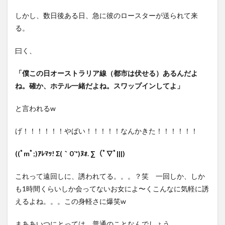
しかし、数日後ある日、急に彼のロースターが送られて来
る。
曰く、
「僕この日オーストラリア
線（都市は伏せる）あるんだよ
ね。確か、ホテル一緒だよね。スワップインしてよ」
と言われるw
げ！！！！！！やばい！！！！！なんかきた！！！！！！
((ﾟmﾟ;)ｱﾚﾏｯ! Σ(｀0´*)ﾇｫ. ∑（ﾟ∇ﾟ|||)
これって遠回しに、誘われてる。。。？笑 一回しか、しか
も1時間くらいしか会ってないお女によ〜くこんなに気軽に誘
えるよね。。。この身軽さに爆笑w
まああいつにとっては、普通のことなんでしょう。。。