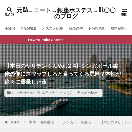
元CA→ニート→銀座ホステス→OL〇〇
のブログ
HOME
PROFILE
オススメ記事
読者の声
HPの理念
無料変態メル
New Youtube Channel
【本日のヤリチンくんVol. 2-4】シンガポール編：
俺の便にスワップしろと言ってくる尻軽？本性が
徐々に露呈した夜
シンガポール生活
,
本日のヤリチンくん
1487view
HOME
留学・海外生活
シンガポール生活
【本日のヤリチンく