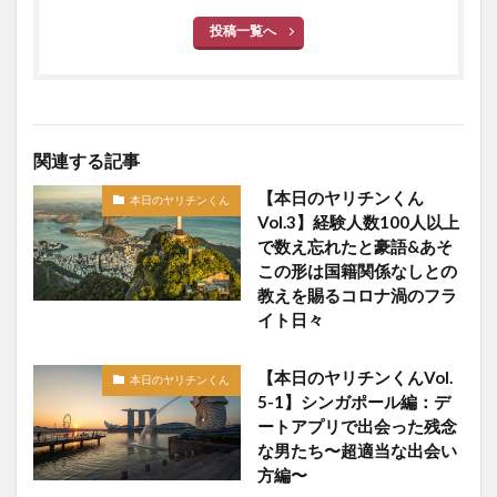
投稿一覧へ
関連する記事
【本日のヤリチンくん
本日のヤリチンくん
Vol.3】経験人数100人以上
で数え忘れたと豪語&あそ
この形は国籍関係なしとの
教えを賜るコロナ渦のフラ
イト日々
【本日のヤリチンくんVol.
本日のヤリチンくん
5-1】シンガポール編：デ
ートアプリで出会った残念
な男たち〜超適当な出会い
方編〜