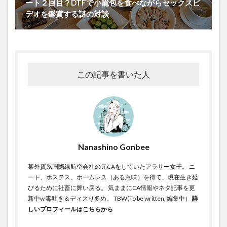
ート２回目？DTFで小籠包を食べながらセックスビ
デオを鑑賞する謎の対談
この記事を書いた人
Nanashino Gonbee
某外資系国際線航空会社の元CAをしていたアラサー女子。 ニ
ート、ホステス、ホームレス（ある意味）を得て、現在生き延
びるために社畜に舞い戻る。 気ままにCA情報やネタ記事を更
新中w 毒吐き＆ディスり多め。 TBW(To be written, 編集中）
詳
しいプロフィールはこちらから