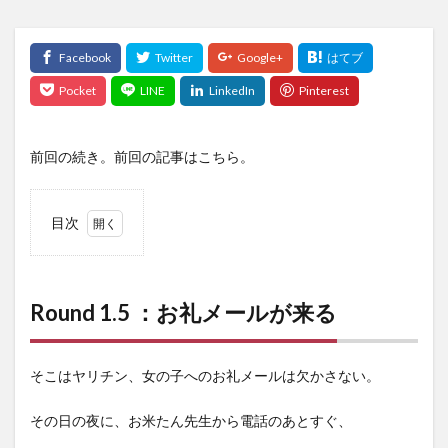
前回の続き。前回の記事はこちら。
目次
1
Round
1.5 ：
お礼
Round 1.5 ：お礼メールが来る
メー
ルが
来る
そこはヤリチン、女の子へのお礼メールは欠かさない。
2
Round
その日の夜に、お米たん先生から電話のあとすぐ、
2：俺
のシ