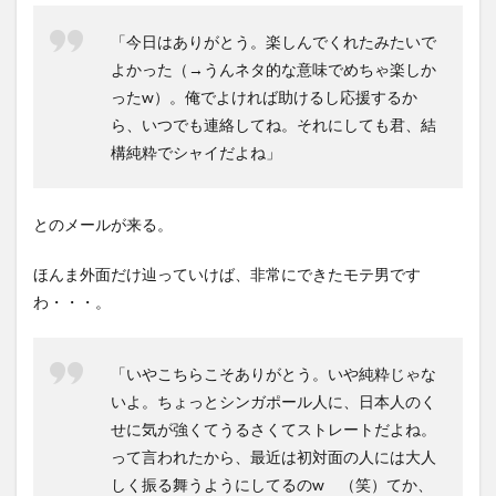
ドニ
ー線
「今日はありがとう。楽しんでくれたみたいで
にス
よかった（→うんネタ的な意味でめちゃ楽しか
ワッ
ったw）。俺でよければ助けるし応援するか
プし
ろと
ら、いつでも連絡してね。それにしても君、結
言うw
構純粋でシャイだよね」
とのメールが来る。
ほんま外面だけ辿っていけば、非常にできたモテ男です
わ・・・。
「いやこちらこそありがとう。いや純粋じゃな
いよ。ちょっとシンガポール人に、日本人のく
せに気が強くてうるさくてストレートだよね。
って言われたから、最近は初対面の人には大人
しく振る舞うようにしてるのw （笑）てか、