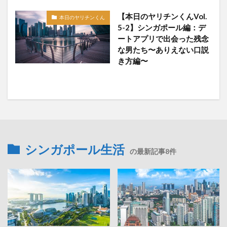
【本日のヤリチンくんVol.
本日のヤリチンくん
5-2】シンガポール編：デ
ートアプリで出会った残念
な男たち〜ありえない口説
き方編〜
シンガポール生活
の最新記事8件