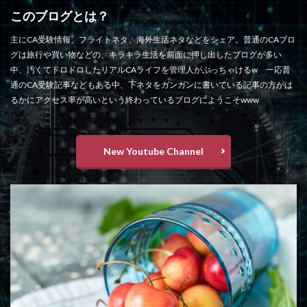
このブログとは？
主にCA受験情報、フライトネタ、海外生活ネタなどをシェア。普通のCAブロ
グは旅行や買い物などの、キラキラ生活を前面に押し出したブログが多い
中、汚くてドロドロしたリアルCAライフを管理人がぶっちゃけるw 一応普
通のCA受験記事などもある中、下ネタをガンガンに書いている記事の方がは
るかにアクセス率が高いという終わっているブログにようこそwww
New Youtube Channel