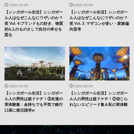
2020-10-09
2020-10-09
【シンガポール生活】シンガポー
【シンガポール生活】シンガポー
ル人はなぜこんなにウザいのか？
ル人はなぜこんなにウザいのか？
笑 Vol. 4:ブランドもの好き、物質
笑 Vol. 3: マザコンが多い・家族偏
的&人のものさしで自分の幸せを
向思考
図る
2020-10-09
2020-10-09
【シンガポール生活】シンガポー
【シンガポール生活】シンガポー
ル人の男性は超ドケチ！③友達の
ル人の男性は超ドケチ！②信じら
実体験集：金持ちでも平気で銀行
れないエピソード集＆私の実体験
口座に後日請求w