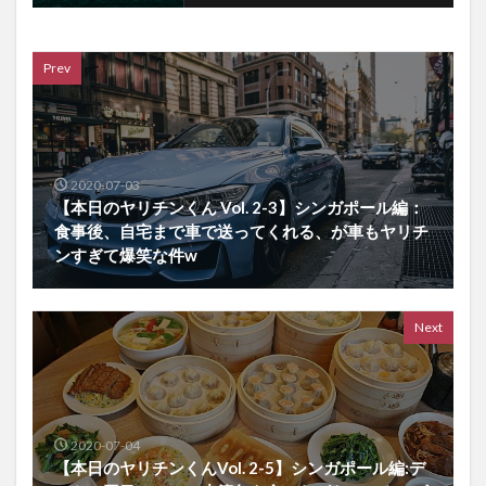
Prev
2020-07-03
【本日のヤリチンくん Vol. 2-3】シンガポール編：
食事後、自宅まで車で送ってくれる、が車もヤリチ
ンすぎて爆笑な件w
Next
2020-07-04
【本日のヤリチンくんVol. 2-5】シンガポール編:デ