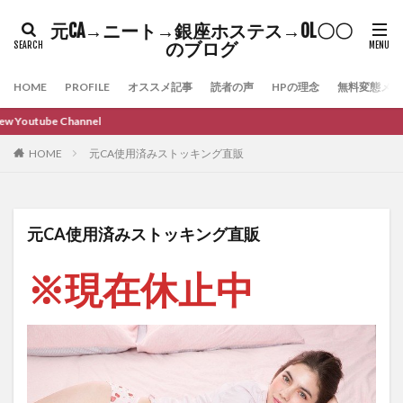
元CA→ニート→銀座ホステス→OL〇〇
のブログ
HOME
PROFILE
オススメ記事
読者の声
HPの理念
無料変態メル
HOME
元CA使用済みストッキング直販
元CA使用済みストッキング直販
※現在休止中