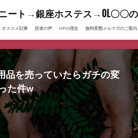
→ニート→銀座ホステス→OL〇〇
オススメ記事
読者の声
HPの理念
無料変態メルマガのご案内
m（WIP）
P)
New Youtu
用品を売っていたらガチの変
った件w