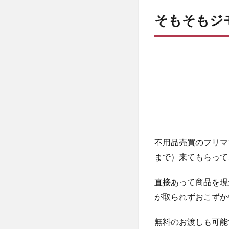
そも
そもそもジ
ジモ
ティ
ーと
は？
2
何を
売っ
た
か？
3
不用品売買のフリマ
会
う
まで）来てもらって
前
の
直接あって商品を現
会
が取られずおこずか
話
4
実際に
無料のお渡しも可能
お会いした