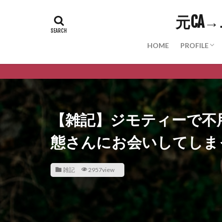
元CA
HOME
PROFILE
PROFILE
Youtube
Twitter
Instagra
Note
Threads(WI
【雑記】ジモティーで不
態さんにお会いしてしま
雑記
2957view