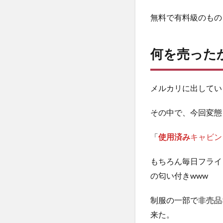
ら・・・？
無料で有料級のもの
5
が、そ
の後の
何を売った
フォロ
ーメー
ルが超
メルカリに出してい
やばか
っ
た！！
その中で、今回変態
笑
「
使用済み
キャビン
6
そ
の
もちろん毎日フライ
後
の匂い付きwww
の
ア
制服の一部で非売品
ク
シ
来た。
ョ