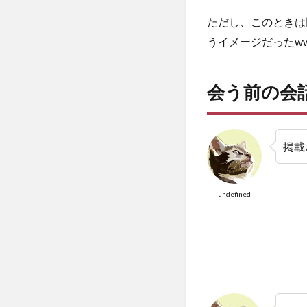
ン
ただし、このときは
7
うイメージだったw
結
論
会う前の会
掲載
undefined