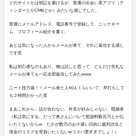
大人
どのサイトかは明記を避けるが、普通の出会い系アプリ（テ
５で
ィンダーとかCMBとか）みたいな感じでした。
どう
です
か？
普通にメールアドレス、電話番号で登録して、ニックネー
ム、プロフィール紹介を書く。
3.2
メッ
セー
あとは気になった人からメールが来て、それに返信する感じ
ジ内
です笑
容②
希望
私は初心者なのもあり、物は試しと思って、どんだけ失礼な
のお
手当
メールが来ても一応全部返信してみたwww
て費
用・
ニート技万歳！！メール来た人40人くらいいて、早打ちして
条件
はな
も２時間かかった笑
んで
しょ
まあこれから、話が合わない、外見が好みじゃない、既婚者
う
か？
（私は気にする、だって奥さんにバレて慰謝料数百万とか払
いたくないからw たかが数万のお小遣い目的に裁判沙汰と
3.3
借金のリスクを背負いたくないwコスパ悪すぎでしょ！）
メッ