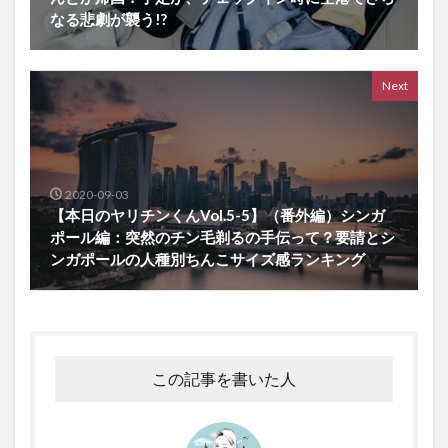
なる悲劇が襲う!?
Next
2020-09-03
【本日のヤリチンくんVol.5-5】（番外編）シンガ
ポール編：突然のチン毛剃るの手伝って？要請とシ
ンガポールの人種別ちんこサイズ感ランキング
この記事を書いた人