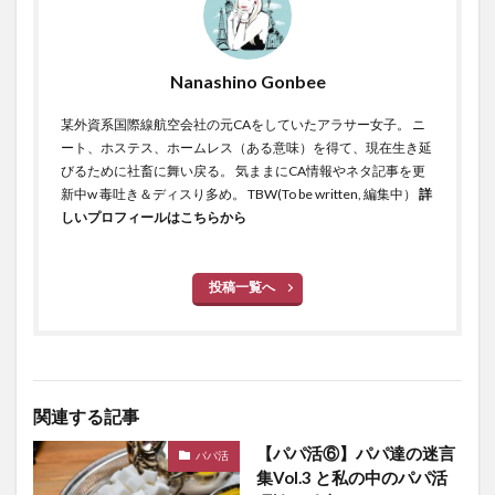
Nanashino Gonbee
某外資系国際線航空会社の元CAをしていたアラサー女子。 ニ
ート、ホステス、ホームレス（ある意味）を得て、現在生き延
びるために社畜に舞い戻る。 気ままにCA情報やネタ記事を更
新中w 毒吐き＆ディスり多め。 TBW(To be written, 編集中）
詳
しいプロフィールはこちらから
投稿一覧へ
関連する記事
【パパ活⑥】パパ達の迷言
パパ活
集Vol.3 と私の中のパパ活