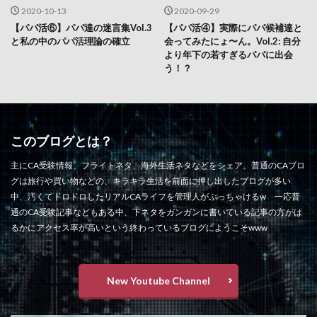
2020-10-13
2020-09-29
【パパ活⑥】パパ達の迷言集Vol.3
【パパ活④】実際にパパ候補達と
と私の中のパパ活理論の確立
会ってみたにょ〜ん。Vol.2: 自分
より年下の若すぎるパパに出会
う！？
このブログとは？
主にCA受験情報、フライトネタ、海外生活ネタなどをシェア。普通のCAブロ
グは旅行や買い物などの、キラキラ生活を前面に押し出したブログが多い
中、汚くてドロドロしたリアルCAライフを管理人がぶっちゃけるw 一応普
通のCA受験記事などもある中、下ネタをガンガンに書いている記事の方がは
るかにアクセス率が高いという終わっているブログにようこそwww
New Youtube Channel