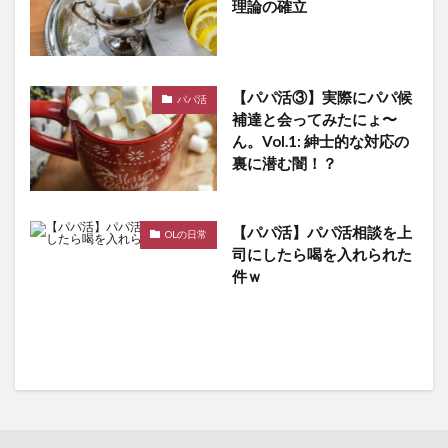
理論の確立
【パパ活③】実際にパパ候
パパ活
補達と会ってみたにょ〜
ん。Vol.1: 紳士的な対応の
裏に潜む闇！？
【パパ活】パパ活相談を上
OLの日常
司にしたら喝を入れられた
件ｗ