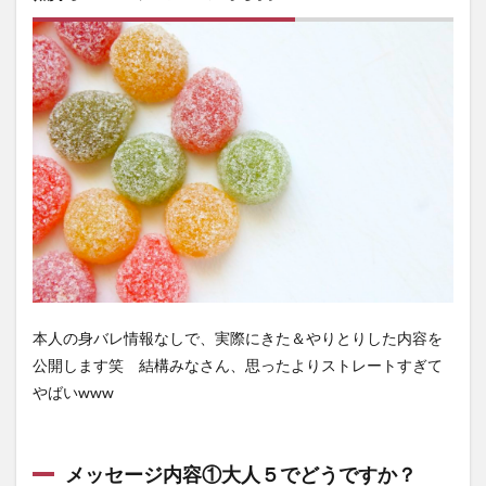
ジ内
容⑥
芸能
人で
は誰
に似
てる
と言
われ
ます
か？
3.7
メッ
セー
ジ内
容⑦
土曜
本人の身バレ情報なしで、実際にきた＆やりとりした内容を
の昼
公開します笑 結構みなさん、思ったよりストレートすぎて
間ホ
テル
やばいwww
デー
ト希
望で
すw
メッセージ内容①大人５でどうですか？