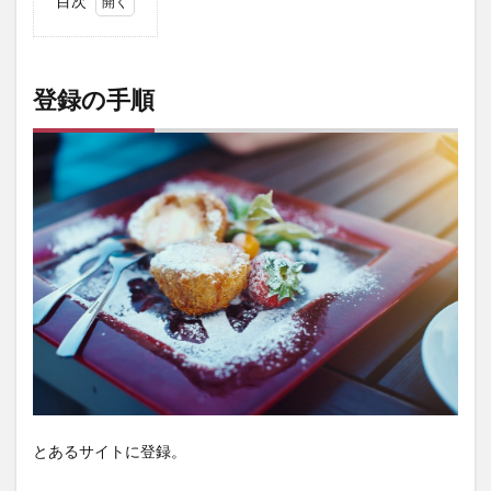
目次
1
登録
の手
順
登録の手順
2
既
婚男性多
すぎ
て・・・
笑
3
驚愕
のメ
ッセ
ージ
内容
w
3.1
メッ
セー
とあるサイトに登録。
ジ内
容①