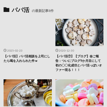
パパ活
の最新記事8件
2025-02-23
2020-12-30
【パパ活】パパ活相談を上司にし
【パパ活⑦】【ブログ】㊗ご報
たら喝を入れられた件ｗ
告：ついにブログ9か月目にして
初の〇〇化成功とパパ活っぽいオ
ファー現る！！！