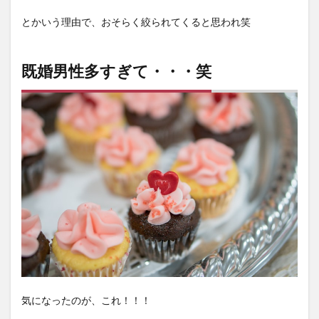
セー
ジ内
とかいう理由で、おそらく絞られてくると思われ笑
容③
よろ
しく
お願
既婚男性多すぎて・・・笑
いい
たし
ま
す！
3.4
メッ
セー
ジ内
容④
ブス
との
やり
取り
は時
間の
無駄
なん
気になったのが、これ！！！
で写