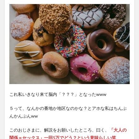
4
ここ
まで
のま
とめ
これ私いきなり来て脳内「？？？」となったwww
５って、なんかの番地か地区なのかな？とアホな私はちんぷ
んかんぷんww
このおじさまに、解説をお願いしたところ、曰く、
「大人の
関係＝セックス」一回5万でどう？という意味らしい笑