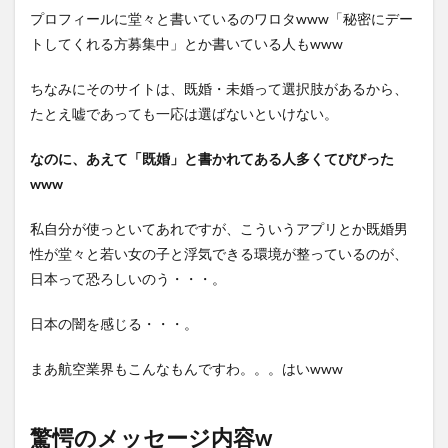
真を
プロフィールに堂々と書いているのワロタwww「秘密にデー
送っ
てく
トしてくれる方募集中」とか書いている人もwww
ださ
い。
ちなみにそのサイトは、既婚・未婚って選択肢があるから、
3.5
たとえ嘘であっても一応は選ばないといけない。
メッ
セー
なのに、あえて「既婚」と書かれてある人多くてびびった
ジ内
容⑤
www
この
サイ
私自分が使っといてあれですが、こういうアプリとか既婚男
トは
性が堂々と若い女の子と浮気できる環境が整っているのが、
よく
使わ
日本って恐ろしいのう・・・。
れて
いる
日本の闇を感じる・・・。
んで
す
か？
まあ航空業界もこんなもんですわ。。。はいwww
3.6
メッ
驚愕のメッセージ内容w
セー