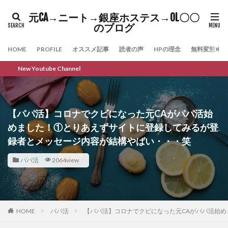
元CA→ニート→銀座ホステス→OL〇〇
のブログ
HOME
PROFILE
オススメ記事
読者の声
HPの理念
無料変態メル
hannel
【パパ活】コロナでクビになった元CAがパパ活始
めました！①とりあえずサイトに登録してみるが登
録者とメッセージ内容が結構やばい・・・笑
パパ活
2064view
HOME
パパ活
【パパ活】コロナでクビになった元CAがパパ活始