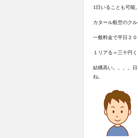
ア
1日いることも可能
4.1
温泉
カタール航空のクル
バス
もw
一般料金で平日２０
5
ビ
１リアる＝三十円く
ー
チ
結構高い。。。。日
エ
リ
ね。
ア
6
おま
け：
ホテ
ル・
客室
の外