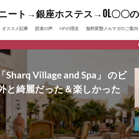
→ニート→銀座ホステス→OL〇〇
オススメ記事
読者の声
HPの理念
無料変態メルマガのご案内
m（WIP）
P)
New Youtube 
q Village and Spa」 のビ
外と綺麗だった＆楽しかった