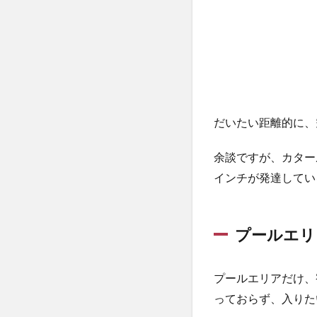
3
子
供
用
プ
ー
ル
だいたい距離的に、
エ
リ
余談ですが、カター
ア
インチが発達してい
4
大
人
用
プールエリ
プ
ー
ル
プールエリアだけ、
エ
っておらず、入りた
リ