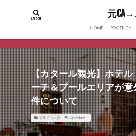
元CA
HOME
PROFILE
PROFILE
Youtube
Twitter
Instagra
Note
Threads(WI
【カタール観光】ホテル「Shar
ーチ＆プールエリアが意
件について
フライトネタ
2092view