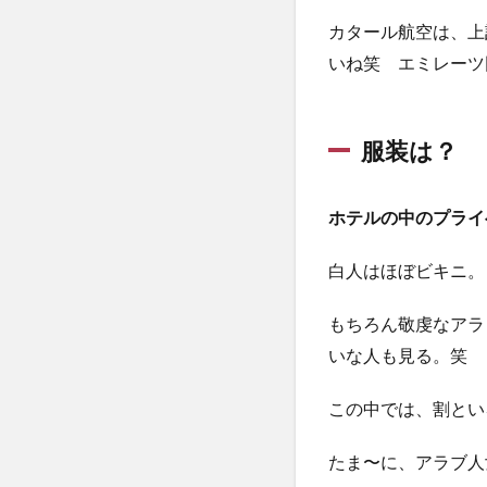
観
カタール航空は、上
7
いね笑 エミレーツ
おま
け：
標識
服装は？
8
ま
と
ホテルの中のプライ
め
白人はほぼビキニ。
もちろん敬虔なアラ
いな人も見る。笑
この中では、割とい
たま〜に、アラブ人