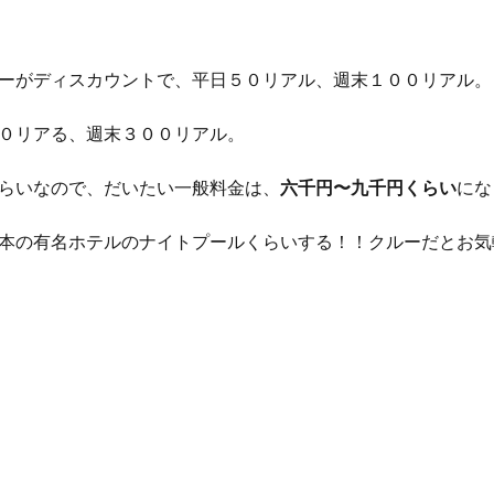
。
ーがディスカウントで、平日５０リアル、週末１００リアル。
０リアる、週末３００リアル。
らいなので、だいたい一般料金は、
六千円〜九千円くらい
にな
本の有名ホテルのナイトプールくらいする！！クルーだとお気