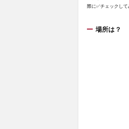
際に✅チェックして
場所
は？
1.3
場所は？
プー
ルエ
リア
の値
段
は？
1.4
服装
は？
2
ロ
ビ
ー
エ
リ
ア