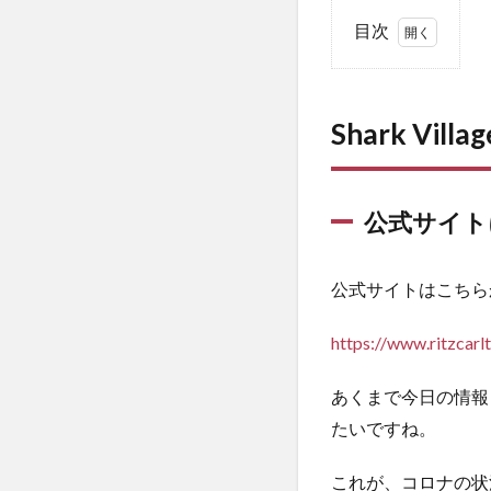
目次
1
Shark
Village
Shark Vill
and
Spa by
Ritz
Carlton
公式サイト
Villaに
ついて
基本情
公式サイトはこちら
報
1.1
https://www.ritzcarl
公式
サイ
あくまで今日の情報
トに
たいですね。
つい
て
これが、コロナの状
1.2