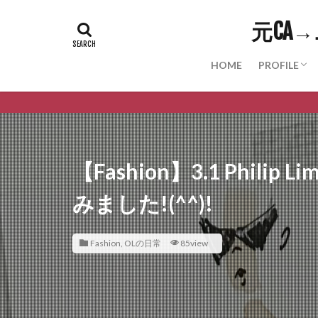
元CA
HOME
PROFILE
PROFILE
Youtube
Twitter
Instagra
Note
Threads(WI
【Fashion】3.1 Phi
みました!(^^)!
Fashion
,
OLの日常
85view