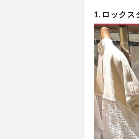
1. ロ
ック
1. ロック
スタ
イル
風ワ
ンピ
ース
（正
式名
称不
明）
2
2. ネ
イビ
ーレ
ース
カッ
トワ
ンピ
ース
（正