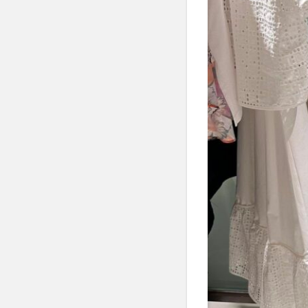
式名
称不
明）
3
3.
ブ
ラ
ッ
ク
レ
ー
ス
カ
ッ
ト
ワ
ン
ピ
ー
ス