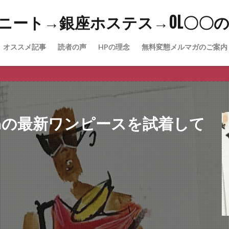
→ニート→銀座ホステス→OL〇〇
オススメ記事
読者の声
HPの理念
無料変態メルマガのご案内
m（WIP）
P)
New Youtube Cha
lip Limの最新ワンピースを試着して