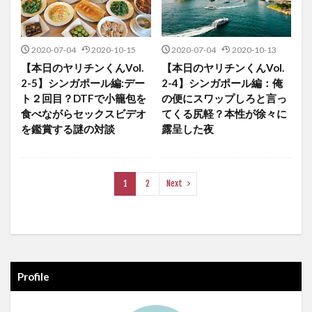
2020-07-04
2020-10-15
2020-07-04
2020-10-13
【本日のヤリチンくんVol.
【本日のヤリチンくんVol.
2-5】シンガポール編:デー
2-4】シンガポール編：俺
ト２回目？DTFで小籠包を
の便にスワップしろと言っ
食べながらセックスビデオ
てくる尻軽？本性が徐々に
を鑑賞する謎の対談
露呈した夜
1
2
Next
Profile