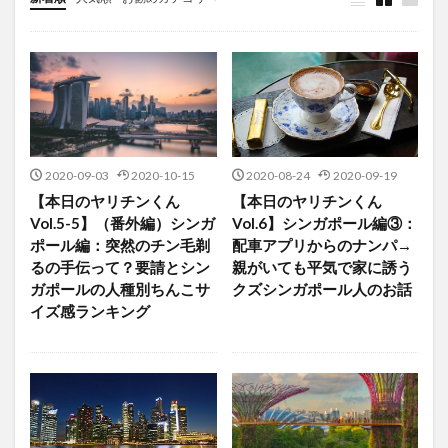
雑記
2020-09-03
2020-10-15
2020-08-24
2020-09-19
【本日のヤリチンくん
【本日のヤリチンくん
Vol.5-5】（番外編）シンガ
Vol.6】シンガポール編③：
ポール編：突然のチン毛剃
配車アプリからのナンパ→
るの手伝って？要請とシン
親がいても平気で家に誘う
ガポールの人種別ちんこサ
クズシンガポール人のお話
イズ感ランキング