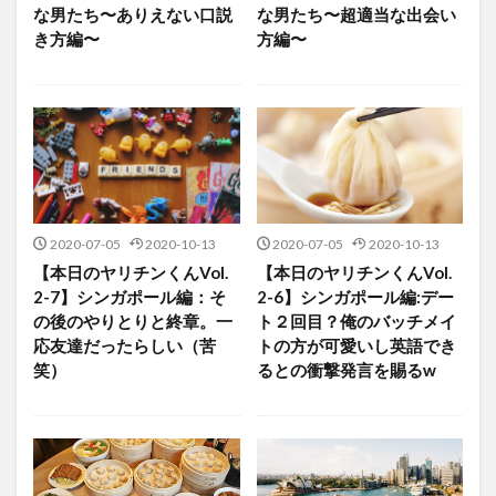
な男たち〜ありえない口説
な男たち〜超適当な出会い
き方編〜
方編〜
2020-07-05
2020-10-13
2020-07-05
2020-10-13
【本日のヤリチンくんVol.
【本日のヤリチンくんVol.
2-7】シンガポール編：そ
2-6】シンガポール編:デー
の後のやりとりと終章。一
ト２回目？俺のバッチメイ
応友達だったらしい（苦
トの方が可愛いし英語でき
笑）
るとの衝撃発言を賜るw