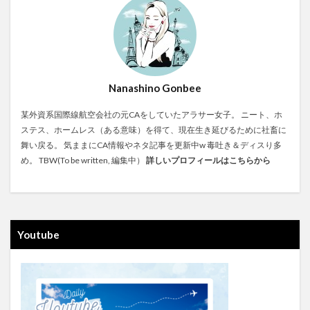
Nanashino Gonbee
某外資系国際線航空会社の元CAをしていたアラサー女子。 ニート、ホ
ステス、ホームレス（ある意味）を得て、現在生き延びるために社畜に
舞い戻る。 気ままにCA情報やネタ記事を更新中w 毒吐き＆ディスり多
め。 TBW(To be written, 編集中）
詳しいプロフィールはこちらから
Youtube