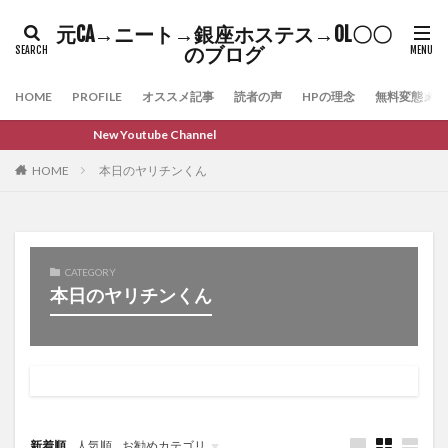
元CA→ニート→銀座ホステス→OL〇〇
のブログ
HOME
PROFILE
オススメ記事
読者の声
HPの理念
無料変態メル
New Youtube Channel
HOME
本日のヤリチンくん
CATEGORY
本日のヤリチンくん
新着順
人気順
お勧めカテゴリ