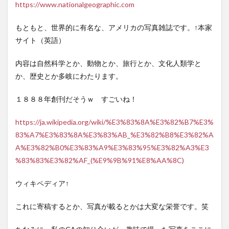
デ
https://www.nationalgeographic.com
ー！
航空機
もともと、世界的に有名な、アメリカの写真雑誌です。↑本家
事故の
サイト（英語）
真実と
真
相」
内容は自然科学とか、動物とか、旅行とか、文化人類学と
とは？
か、歴史とか多岐にわたります。
3
3. メ
１８８８年創刊だそうｗ すごいね！
ーデ
ーを
https://ja.wikipedia.org/wiki/%E3%83%8A%E3%82%B7%E3%
どこ
で知
83%A7%E3%83%8A%E3%83%AB_%E3%82%B8%E3%82%A
った
A%E3%82%B0%E3%83%A9%E3%83%95%E3%82%A3%E3
の
か？
%83%83%E3%82%AF_(%E9%9B%91%E8%AA%8C)
4
ウィキペディア↑
4. メ
ーデ
ーの
これに寄稿するとか、写真が載るとかは大変な栄誉です。笑
何が
すご