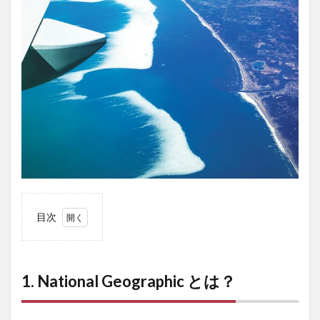
目次
1
1.
National
Geographic
とは？
1. National Geographic とは？
2
2.
「メー