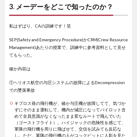
3. メーデーをどこで知ったのか？
私はずばり、CAの訓練です！笑
SEP(Safety and Emergency Procedure)かCRM(Crew Resource
Management)あたりの授業で、訓練中に参考資料として見せ
てもらった。
確か内容は
①ヘリオス航空の与圧システムの故障によるDecompression
での墜落事故
キプロス発の飛行機が、確か与圧機が故障してて、気づか
ずにそのまま運転して、機内が減圧になってパイロット含
めて全員意識がなくなったまま変なルートで飛んでいた
（ゴーストフライト）。ハイジャックの危険性を感じて、
軍隊の飛行機を周りに飛ばせて、交信を試みても反応な
し。ただ、軍隊の飛行機の人がコックピットに人影を見た