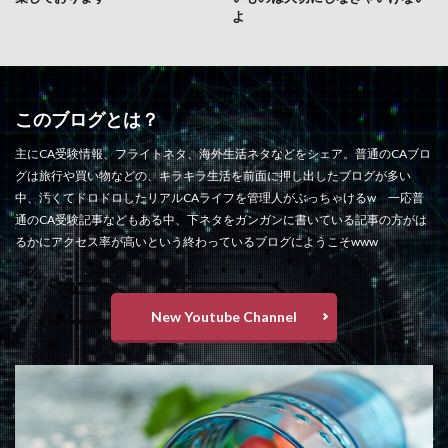
よ
このブログとは？
主にCA受験情報、フライトネタ、海外生活ネタなどをシェア。普通のCAブロ
グは旅行や買い物などの、キラキラ生活を前面に押し出したブログが多い
中、汚くてドロドロしたリアルCAライフを管理人がぶっちゃけるw 一応普
通のCA受験記事などもある中、下ネタをガンガンに書いている記事の方がは
るかにアクセス率が高いという終わっているブログにようこそwww
New Youtube Channel