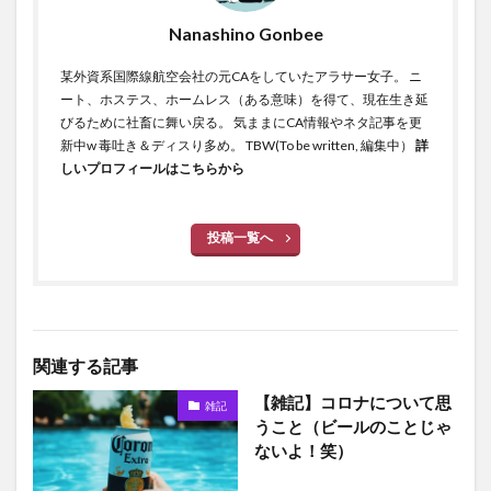
Nanashino Gonbee
某外資系国際線航空会社の元CAをしていたアラサー女子。 ニ
ート、ホステス、ホームレス（ある意味）を得て、現在生き延
びるために社畜に舞い戻る。 気ままにCA情報やネタ記事を更
新中w 毒吐き＆ディスり多め。 TBW(To be written, 編集中）
詳
しいプロフィールはこちらから
投稿一覧へ
関連する記事
【雑記】コロナについて思
雑記
うこと（ビールのことじゃ
ないよ！笑）