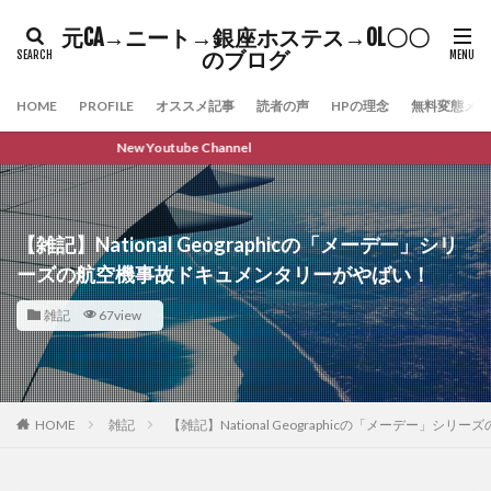
元CA→ニート→銀座ホステス→OL〇〇
のブログ
HOME
PROFILE
オススメ記事
読者の声
HPの理念
無料変態メル
New Youtube Channel
【雑記】National Geographicの「メーデー」シリ
ーズの航空機事故ドキュメンタリーがやばい！
雑記
67view
HOME
雑記
【雑記】National Geographicの「メーデー」