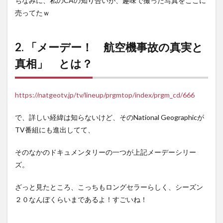
ちなみに、私のCAの知り合いが、趣味で撮った写真をここに
い
の？
売ってたｗ
2. 「メーデー！ 航空機事故の真実と
真相」 とは？
https://natgeotv.jp/tv/lineup/prgmtop/index/prgm_cd/666
で、詳しい経緯は知らないけど、そのNational Geographicが
TV番組にも進出してて、
そのなかのドキュメンタリーの一つが上記メーデーシリー
ズ。
ざっと見たところ、こっちもロングセラーらしく、シーズン
２０なんぼくらいまであるよ！すごいね！