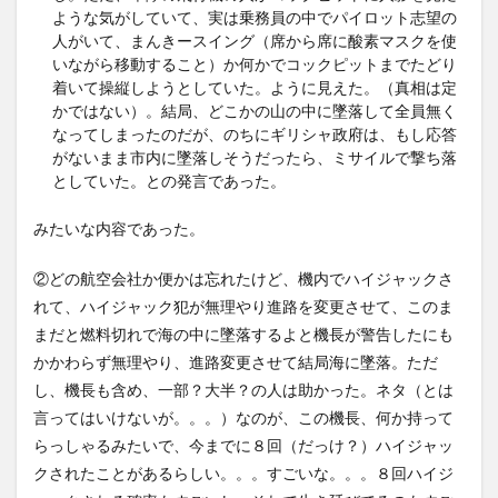
ような気がしていて、実は乗務員の中でパイロット志望の
人がいて、まんきースイング（席から席に酸素マスクを使
いながら移動すること）か何かでコックピットまでたどり
着いて操縦しようとしていた。ように見えた。（真相は定
かではない）。結局、どこかの山の中に墜落して全員無く
なってしまったのだが、のちにギリシャ政府は、もし応答
がないまま市内に墜落しそうだったら、ミサイルで撃ち落
としていた。との発言であった。
みたいな内容であった。
②どの航空会社か便かは忘れたけど、機内でハイジャックさ
れて、ハイジャック犯が無理やり進路を変更させて、このま
まだと燃料切れで海の中に墜落するよと機長が警告したにも
かかわらず無理やり、進路変更させて結局海に墜落。ただ
し、機長も含め、一部？大半？の人は助かった。ネタ（とは
言ってはいけないが。。。）なのが、この機長、何か持って
らっしゃるみたいで、今までに８回（だっけ？）ハイジャッ
クされたことがあるらしい。。。すごいな。。。８回ハイジ