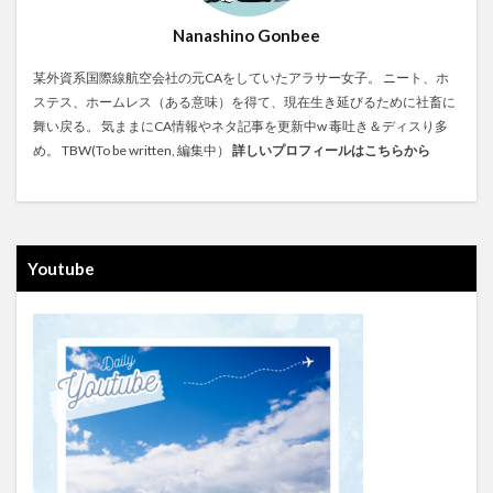
Nanashino Gonbee
某外資系国際線航空会社の元CAをしていたアラサー女子。 ニート、ホ
ステス、ホームレス（ある意味）を得て、現在生き延びるために社畜に
舞い戻る。 気ままにCA情報やネタ記事を更新中w 毒吐き＆ディスり多
め。 TBW(To be written, 編集中）
詳しいプロフィールはこちらから
Youtube