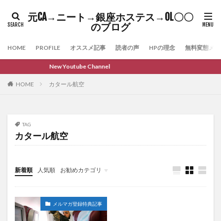
元CA→ニート→銀座ホステス→OL〇〇
のブログ
HOME
PROFILE
オススメ記事
読者の声
HPの理念
無料変態メル
New Youtube Channel
HOME
カタール航空
TAG
カタール航空
新着順
人気順
お勧めカテゴリ
雑記
メルマガ登録特典記事