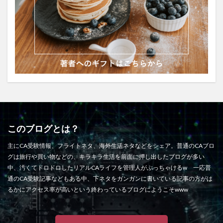
このブログとは？
主にCA受験情報、フライトネタ、海外生活ネタなどをシェア。普通のCAブロ
グは旅行や買い物などの、キラキラ生活を前面に押し出したブログが多い
中、汚くてドロドロしたリアルCAライフを管理人がぶっちゃけるw 一応普
通のCA受験記事などもある中、下ネタをガンガンに書いている記事の方がは
るかにアクセス率が高いという終わっているブログにようこそwww