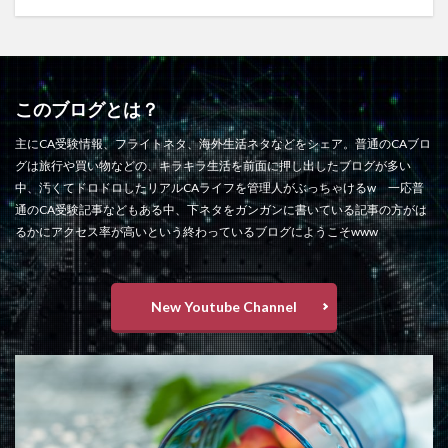
このブログとは？
主にCA受験情報、フライトネタ、海外生活ネタなどをシェア。普通のCAブロ
グは旅行や買い物などの、キラキラ生活を前面に押し出したブログが多い
中、汚くてドロドロしたリアルCAライフを管理人がぶっちゃけるw 一応普
通のCA受験記事などもある中、下ネタをガンガンに書いている記事の方がは
るかにアクセス率が高いという終わっているブログにようこそwww
New Youtube Channel