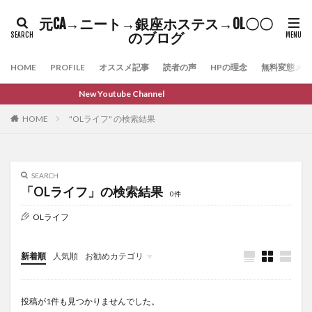
元CA→ニート→銀座ホステス→OL〇〇
のブログ
HOME
PROFILE
オススメ記事
読者の声
HPの理念
無料変態メル
New Youtube Channel
HOME
"OLライフ" の検索結果
SEARCH
「OLライフ」の検索結果
0件
OLライフ
新着順
人気順
お勧めカテゴリ
雑記
投稿が1件も見つかりませんでした。