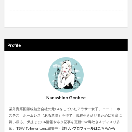
Profile
Nanashino Gonbee
某外資系国際線航空会社の元CAをしていたアラサー女子。 ニート、ホ
ステス、ホームレス（ある意味）を得て、現在生き延びるために社畜に
舞い戻る。 気ままにCA情報やネタ記事を更新中w 毒吐き＆ディスり多
め。 TBW(To be written, 編集中）
詳しいプロフィールはこちらから