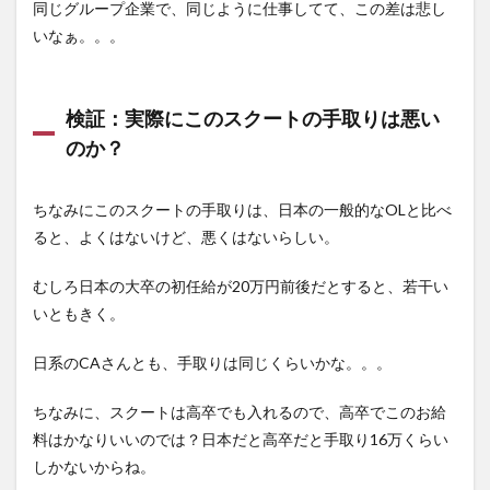
むス
同じグループ企業で、同じように仕事してて、この差は悲し
クー
いなぁ。。。
トク
ルー
w
検証：実際にこのスクートの手取りは悪い
のか？
ちなみにこのスクートの手取りは、日本の一般的なOLと比べ
ると、よくはないけど、悪くはないらしい。
むしろ日本の大卒の初任給が20万円前後だとすると、若干い
いともきく。
日系のCAさんとも、手取りは同じくらいかな。。。
ちなみに、スクートは高卒でも入れるので、高卒でこのお給
料はかなりいいのでは？日本だと高卒だと手取り16万くらい
しかないからね。