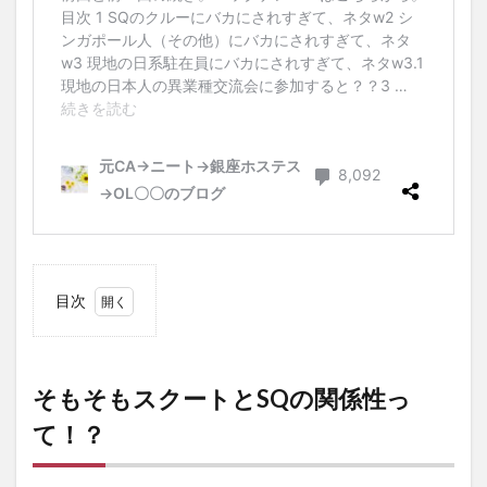
目次
1
そもそ
もスク
ートと
そもそもスクートとSQの関係性っ
SQの
て！？
関係性
っ
て！？