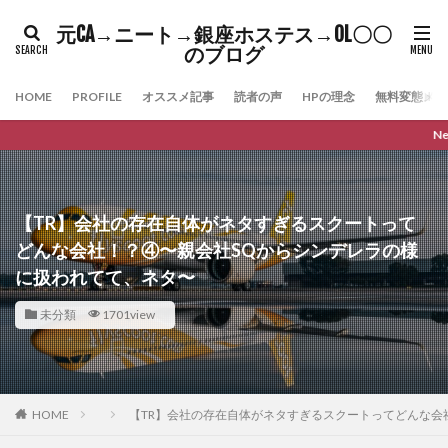
元CA→ニート→銀座ホステス→OL〇〇
のブログ
HOME
PROFILE
オススメ記事
読者の声
HPの理念
無料変態メル
New Youtube Cha
【TR】会社の存在自体がネタすぎるスクートって
どんな会社！？④〜親会社SQからシンデレラの様
に扱われてて、ネタ〜
未分類
1701view
HOME
【TR】会社の存在自体がネタすぎるスクートってどんな会