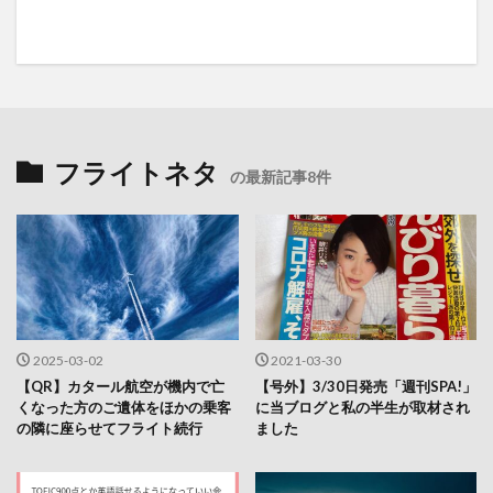
フライトネタ
の最新記事8件
2025-03-02
2021-03-30
【QR】カタール航空が機内で亡
【号外】3/30日発売「週刊SPA!」
くなった方のご遺体をほかの乗客
に当ブログと私の半生が取材され
の隣に座らせてフライト続行
ました