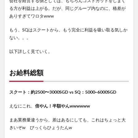
会社を経営する側としては、もちろんコストカットをしまく
の格
る方が利益は上がる。だが、同じグループ内なのに、格差が
差：
ロー
ありすぎてワロタwww
カル
クル
もう、SQはスクートから、もう完全に利益を吸い取る気しか
ー
ない。。。
3.2
日本
以下詳しく見ていく。
人ク
ルー
4
お給料総額
ボー
ナス
4.1
スクート：約2500〜3000SGD vs SQ：5000~6000SGD
ロー
カル
えなにこれ、
倍やん！半額やんwwwwww
クル
ー
まあ業務量違うから、差はあるにしても、これはちょっと大
4.2
きいぞw びっくらひょうたんw
日本
人ク