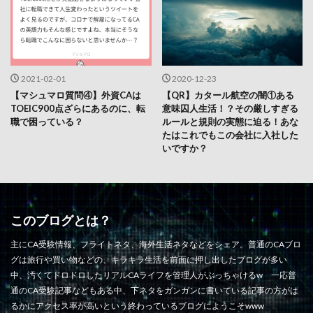
2021-02-01
2020-12-23
【マシュマロ質問④】外資CAは
【QR】カタール航空の闇①ある
TOEIC900点ざらにあるのに、転
意味囚人生活！？その厳しすぎる
職で困っている？
ルールと規則の実態に迫る！あな
たはこれでもこの会社に入社した
いですか？
このブログとは？
主にCA受験情報、フライトネタ、海外生活ネタなどをシェア。普通のCAブロ
グは旅行や買い物などの、キラキラ生活を前面に押し出したブログが多い
中、汚くてドロドロしたリアルCAライフを管理人がぶっちゃけるw 一応普
通のCA受験記事などもある中、下ネタをガンガンに書いている記事の方がは
るかにアクセス率が高いという終わっているブログにようこそwww