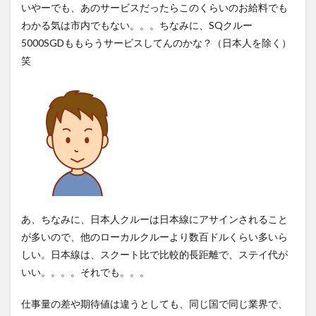
ルー
いやーでも、あのサービスだったらこのくらいのお給料でも
わかる気は市内でもない。。。ちなみに、SQクルー
5
福利
5000SGDももらうサービスしてんのかな？（日本人を除く）
厚生
笑
6
SQ
は個
室、
スク
ート
はシ
ェア
ルー
ムw
7
あ、ちなみに、日本人クルーは日本線にアサインされること
自分
が多いので、他のローカルクルーより数百ドルくらい多いら
用の
しい。日本線は、スクート比で比較的長距離で、ステイ代が
機内
食も
いい。。。。それでも。。。
自分
で持
仕事量の差や期待値は違うとしても、同じ国で同じ業界で、
ち込