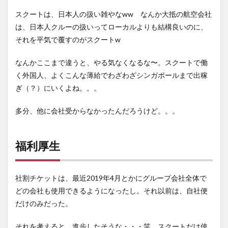
スクートは、日本人の扱い雑やなww なんか大抵の航空会社
は、日本人クルーの扱いってローカルよりも結構良いのに、
それを平気で覆すのがスクートw
なんかここまで違うと、やる気なくなるな〜。スクートで働
く外国人、よくこんな薄給でわざわざシンガポールまで出稼
ぎ（？）にいくよね。。。
多分、他に会社受からなかったんだろうけど。。。
福利厚生
社割チケットは、最近2019年4月とかにグループ会社全体で
どの会社も使用できるようになったし。それ以前は、自社便
だけのみだった。
それを考えると、進歩したそうな・・・笑 スクートだけ使