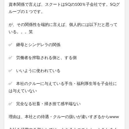
2
資本関係で言えば、スクートはSQの100％子会社です。SQグ
お給
ループの１つです。
料総
額
が、その関係性を端的に言えば、個人的には以下だと思って
2.1
いる。。。笑
検
証：
✅ 継母とシンデレラの関係
実際
にこ
のス
✅ 労働者を搾取される側と、する側
クー
トの
✅ いいように使われている
手取
りは
悪い
✅ 本社のクルーに与えている手当・福利厚生等を子会社に
の
は与えていない
か？
3
✅ 完全なる社畜・掃き捨て感半端ない
基本
給
理由は、本社との待遇・クルーの扱いが違いすぎるからwww
3.1
SQと