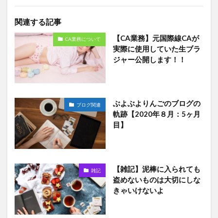
関連する記事
【CA業務】元国際線CAが
CA業務について
実際に使用していた生ブラ
ジャー公開します！！
ぶよぶよりんごのブログの
ブログ関連
軌跡【2020年８月：5ヶ月
目】
【雑記】泥棒に入られても
雑記
盗めないものは大切にしな
きゃいけないよ