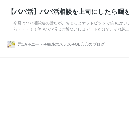
【パパ活】パパ活相談を上司にしたら喝
今回はパパ活関連の話だが、ちょっとオフトピックで笑 細かい
ら・・・！！笑 ※パパ活はご飯ないしはデートだけで、それ以上は
元CA→ニート→銀座ホステス→OL〇〇のブログ